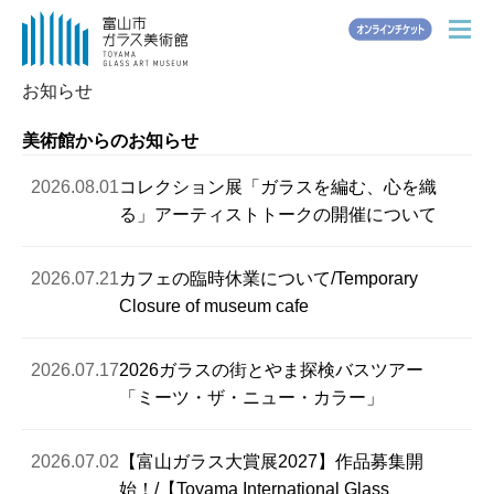
JA
EN
Other Languages
メ
ニ
ュ
お知らせ
ー
美術館からのお知らせ
ホーム
2026.08.01
コレクション展「ガラスを編む、心を織
お知らせ
る」アーティストトークの開催について
展覧会情報
2026.07.21
カフェの臨時休業について/Temporary
Closure of museum cafe
常設展
ご利用案内
2026.07.17
2026ガラスの街とやま探検バスツアー
「ミーツ・ザ・ニュー・カラー」
入館時のお願い
2026.07.02
【富山ガラス大賞展2027】作品募集開
施設紹介
始！/【Toyama International Glass