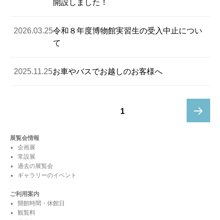
開設しました！
2026.03.25
令和８年度博物館実習生の受入中止につい
て
2025.11.25
お車やバスでお越しのお客様へ
投
ページ
1
稿
の
次ペー
展覧会情報
ペ
企画展
ー
常設展
ジ
ジ
過去の展覧会
ギャラリーのイベント
送
り
ご利用案内
開館時間・休館日
観覧料