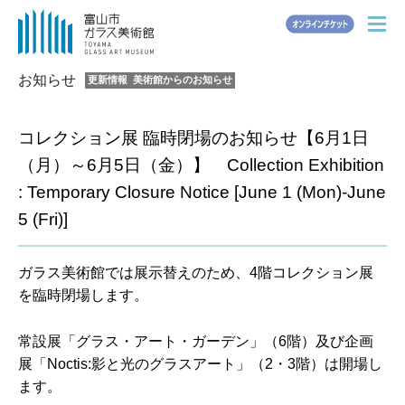
JA
EN
Other Languages
メ
ニ
ュ
お知らせ
更新情報
美術館からのお知らせ
ー
ホーム
コレクション展 臨時閉場のお知らせ【6月1日
（月）～6月5日（金）】 Collection Exhibition
お知らせ
: Temporary Closure Notice [June 1 (Mon)-June
展覧会情報
5 (Fri)]
常設展
ガラス美術館では展示替えのため、4階コレクション展
を臨時閉場します。
ご利用案内
入館時のお願い
常設展「グラス・アート・ガーデン」（6階）及び企画
展「Noctis:影と光のグラスアート」（2・3階）は開場し
施設紹介
ます。