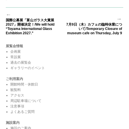
投
←
→
稿
国際公募展「富山ガラス大賞展
前
2027」開催決定！/We will hold
7月9日（木）カフェの臨時休業につ
ナ
次
の
“Toyama International Glass
いて/Temporary Closure of
ビ
の
Exhibition 2027.”
museum cafe on Thursday, July 9
投
ゲ
投
稿:
展覧会情報
ー
稿:
企画展
シ
常設展
ョ
過去の展覧会
ギャラリーのイベント
ン
ご利用案内
開館時間・休館日
観覧料
アクセス
周辺駐車場について
注意事項
よくあるご質問
施設案内
施設のご案内