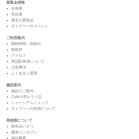
投
展覧会情報
ゲ
投
ギャラリーの利用について
稿:
企画展
ー
稿:
常設展
シ
過去の展覧会
美術館について
ギャラリーのイベント
ョ
ン
建築コンセプト
ご利用案内
開館時間・休館日
観覧料
施設概要
アクセス
周辺駐車場について
ロゴマークについて
注意事項
よくあるご質問
イベント
施設案内
施設のご案内
コレクション・刊行物
Cafe小馬キラリ店
ミュージアムショップ
ギャラリーの利用について
美術館について
館長あいさつ
建築コンセプト
施設概要