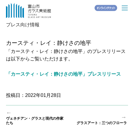
JA
EN
Other Languages
メ
ニ
ュ
プレス向け情報
ー
ホーム
カースティ・レイ：静けさの地平
「カースティ・レイ：静けさの地平」のプレスリリース
お知らせ
は以下からご覧いただけます。
展覧会情報
「カースティ・レイ：静けさの地平」プレスリリース
常設展
投稿日：2022年01月28日
ご利用案内
投
←
入館時のお願い
→
稿
ヴェネチアン・グラスと現代の作家
前
たち
グラスアート：三つのフローラ
ナ
次
施設紹介
の
ビ
の